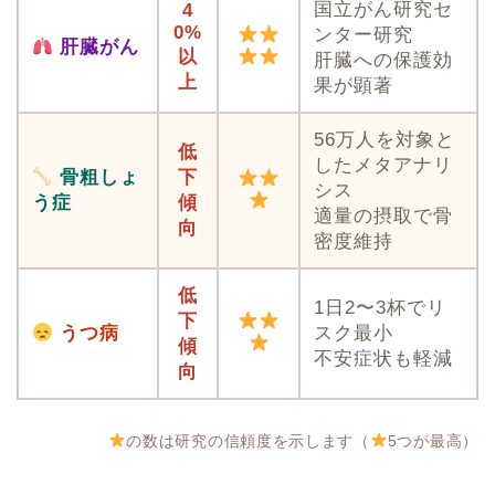
国立がん研究セ
4
0%
ンター研究
肝臓がん
以
肝臓への保護効
上
果が顕著
56万人を対象と
低
したメタアナリ
骨粗しょ
下
シス
う症
傾
適量の摂取で骨
向
密度維持
低
1日2〜3杯でリ
下
うつ病
スク最小
傾
不安症状も軽減
向
の数は研究の信頼度を示します（
5つが最高）