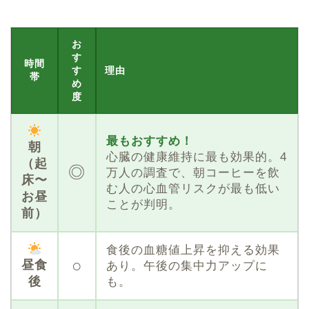
お
す
時間
す
理由
帯
め
度
最もおすすめ！
朝
心臓の健康維持に最も効果的。4
（起
◎
万人の調査で、朝コーヒーを飲
床〜
む人の心血管リスクが最も低い
お昼
ことが判明。
前）
食後の血糖値上昇を抑える効果
○
昼食
あり。午後の集中力アップに
後
も。