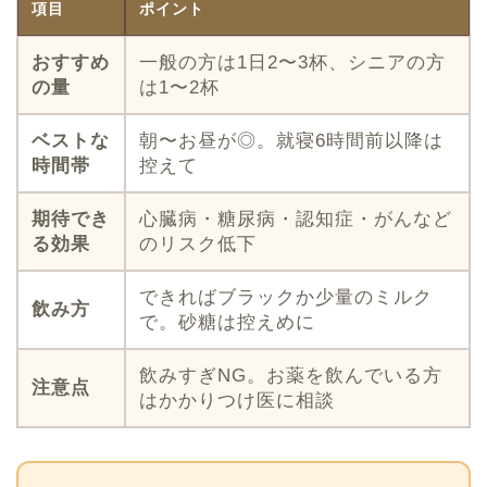
項目
ポイント
おすすめ
一般の方は1日2〜3杯、シニアの方
の量
は1〜2杯
ベストな
朝〜お昼が◎。就寝6時間前以降は
時間帯
控えて
期待でき
心臓病・糖尿病・認知症・がんなど
る効果
のリスク低下
できればブラックか少量のミルク
飲み方
で。砂糖は控えめに
飲みすぎNG。お薬を飲んでいる方
注意点
はかかりつけ医に相談