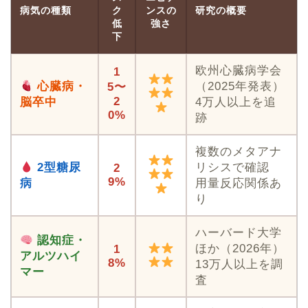
病気の種類
ク
ンスの
研究の概要
低
強さ
下
欧州心臓病学会
1
心臓病・
（2025年発表）
5〜
2
脳卒中
4万人以上を追
0%
跡
複数のメタアナ
2型糖尿
リシスで確認
2
9%
病
用量反応関係あ
り
ハーバード大学
認知症・
ほか（2026年）
1
アルツハイ
8%
13万人以上を調
マー
査