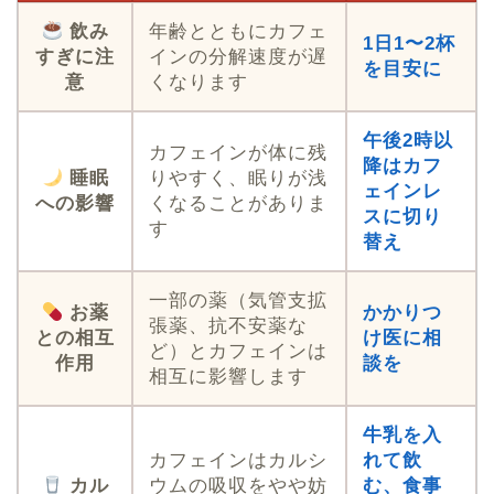
飲み
年齢とともにカフェ
1日1〜2杯
すぎに注
インの分解速度が遅
を目安に
意
くなります
午後2時以
カフェインが体に残
降はカフ
睡眠
りやすく、眠りが浅
ェインレ
への影響
くなることがありま
スに切り
す
替え
一部の薬（気管支拡
お薬
かかりつ
張薬、抗不安薬な
との相互
け医に相
ど）とカフェインは
作用
談を
相互に影響します
牛乳を入
カフェインはカルシ
れて飲
カル
ウムの吸収をやや妨
む、食事