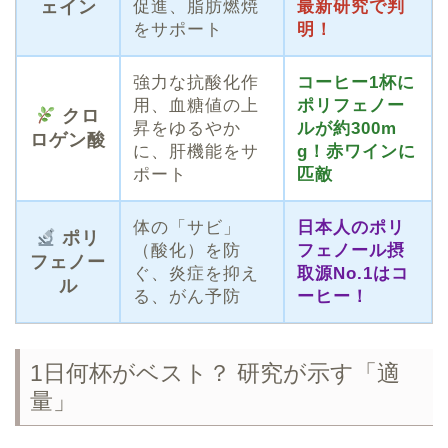
ェイン
促進、脂肪燃焼
最新研究で判
をサポート
明！
強力な抗酸化作
コーヒー1杯に
用、血糖値の上
ポリフェノー
クロ
昇をゆるやか
ルが約300m
ロゲン酸
に、肝機能をサ
g！赤ワインに
ポート
匹敵
体の「サビ」
日本人のポリ
ポリ
（酸化）を防
フェノール摂
フェノー
ぐ、炎症を抑え
取源No.1はコ
ル
る、がん予防
ーヒー！
1日何杯がベスト？ 研究が示す「適
量」