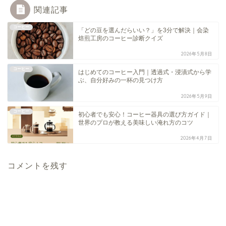
関連記事
コーヒー
「どの豆を選んだらいい？」を3分で解決｜会染
焙煎工房のコーヒー診断クイズ
2026年5月8日
コーヒー
はじめてのコーヒー入門｜透過式・浸漬式から学
ぶ、自分好みの一杯の見つけ方
2026年5月9日
コーヒー
初心者でも安心！コーヒー器具の選び方ガイド｜
世界のプロが教える美味しい淹れ方のコツ
2026年4月7日
コメントを残す