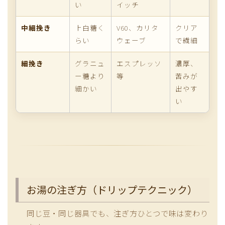
い
イッチ
中細挽き
上白糖く
V60、カリタ
クリア
らい
ウェーブ
で繊細
細挽き
グラニュ
エスプレッソ
濃厚、
ー糖より
等
苦みが
細かい
出やす
い
お湯の注ぎ方（ドリップテクニック）
同じ豆・同じ器具でも、注ぎ方ひとつで味は変わり