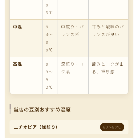
8
3℃
中温
8
中煎り・バ
甘みと酸味のバ
4〜
ランス系
ランスが良い
8
8℃
高温
8
深煎り・コ
苦みとコクが出
9〜
ク系
る、重厚感
9
2℃
当店の豆別おすすめ温度
エチオピア（浅煎り）
80〜83℃