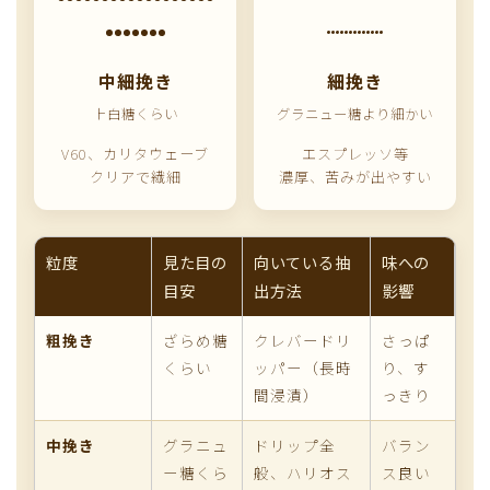
中細挽き
細挽き
上白糖くらい
グラニュー糖より細かい
V60、カリタウェーブ
エスプレッソ等
クリアで繊細
濃厚、苦みが出やすい
粒度
見た目の
向いている抽
味への
目安
出方法
影響
粗挽き
ざらめ糖
クレバードリ
さっぱ
くらい
ッパー（長時
り、す
間浸漬）
っきり
中挽き
グラニュ
ドリップ全
バラン
ー糖くら
般、ハリオス
ス良い