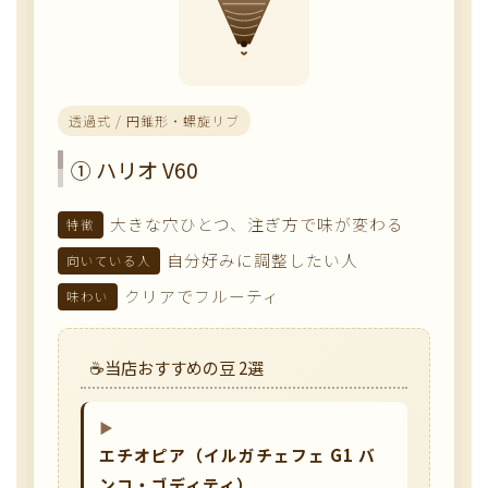
透過式 / 円錐形・螺旋リブ
① ハリオ V60
大きな穴ひとつ、注ぎ方で味が変わる
特徴
自分好みに調整したい人
向いている人
クリアでフルーティ
味わい
当店おすすめの豆 2選
エチオピア（イルガチェフェ G1 バ
ンコ・ゴディティ）