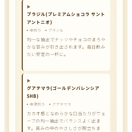
ブラジル(プレミアムショコラ サント
アントニオ)
中煎り
ブラジル
均一な抽出でナッツやチョコのまろや
かな甘みが引き出されます。毎日飲み
たい安定の一杯に。
グアテマラ(ゴールデンバレンシア
SHB)
中深煎り
グアテマラ
カカオ感となめらかな口当たりがウェ
ーブの均一抽出でバランスよく出ま
す。苦みの中のやさしさが際立ちま