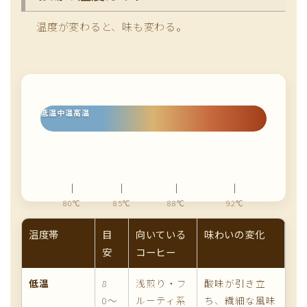
温度が変わると、味も変わる。
低温
中温
高温
80℃
85℃
88℃
92℃
温度帯
目
向いている
味わいの変化
安
コーヒー
低温
8
浅煎り・フ
酸味が引き立
0〜
ルーティ系
ち、繊細な風味