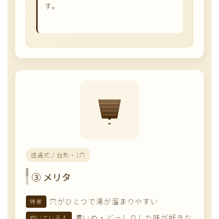
す。
透過式 / 台形・1穴
③ メリタ
穴がひとつで湯が溜まりやすい
特徴
濃いめ・どっしりした味が好きな
向いている人