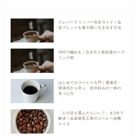
クレバードリッパー完全ガイド｜会
染ブレンドを最大限に引き出す方法
V60で極める｜注ぎ方と焙煎度のペア
リング術
はじめてのコーヒー入門｜透過式・
浸漬式から学ぶ、自分好みの一杯の
見つけ方
「どの豆を選んだらいい？」を3分で
解決｜会染焙煎工房のコーヒー診断
クイズ