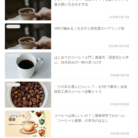
最大限に引き出す方法
2026年5月12日
コーヒー
V60で極める｜注ぎ方と焙煎度のペアリング術
2026年5月10日
コーヒー
はじめてのコーヒー入門｜透過式・浸漬式から学
ぶ、自分好みの一杯の見つけ方
2026年5月9日
コーヒー
「どの豆を選んだらいい？」を3分で解決｜会染
焙煎工房のコーヒー診断クイズ
2026年5月8日
コーヒー
コーヒーは体にいいの？｜最新研究でわかった
「コーヒーと健康」の本当のはなし
2026年4月8日