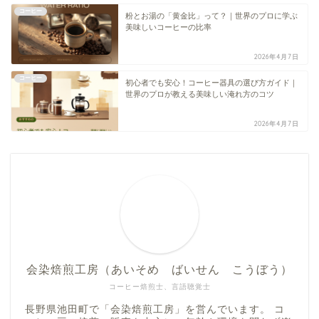
コーヒー
粉とお湯の「黄金比」って？｜世界のプロに学ぶ
美味しいコーヒーの比率
2026年4月7日
コーヒー
初心者でも安心！コーヒー器具の選び方ガイド｜
世界のプロが教える美味しい淹れ方のコツ
2026年4月7日
会染焙煎工房（あいそめ ばいせん こうぼう）
コーヒー焙煎士、言語聴覚士
長野県池田町で「会染焙煎工房」を営んでいます。 コ