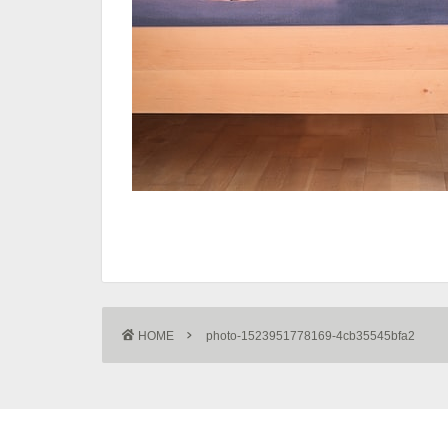
HOME
photo-1523951778169-4cb35545bfa2