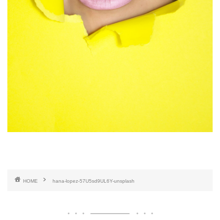
HOME
hana-lopez-57U5sd9UL6Y-unsplash